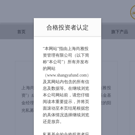
合格投资者认定
首页
尚雅简介
旗下产品
“本网站”指由上海尚雅投
资管理有限公司（以下简
称“本公司”）所有并发布
的网站
公司简介
（www.shangyafund.com）
及其网站内包含的所有信
上海尚雅投资管理有限公司（以下简称“尚雅投
息及数据等。在继续浏览
资”）成立于2007年8月，是第一批由公募基金基
本公司网站前，请您仔细
金经理（具有20年以上证券从业经验）创建的阳
阅读本重要提示，并将页
面滚动至本页结尾根据您
光私募公司。
的具体情况选择继续浏览
还是放弃。
查看更多
私募基金的合格投资者应