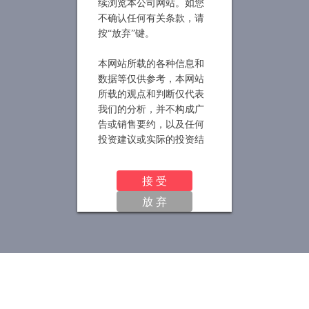
续浏览本公司网站。如您
不确认任何有关条款，请
按“放弃”键。
本网站所载的各种信息和
数据等仅供参考，本网站
所载的观点和判断仅代表
我们的分析，并不构成广
告或销售要约，以及任何
投资建议或实际的投资结
果。我们也不保证当中的
观点和判断不会发生任何
接 受
调整或变更。投资者应仔
放 弃
细审阅相关金融产品的合
同文件等以了解其风险因
素，或寻求专业的投资顾
问的建议。
尚雅投资提请投资者注
意，证券投资有风险。且
信托产品净值可能会有较