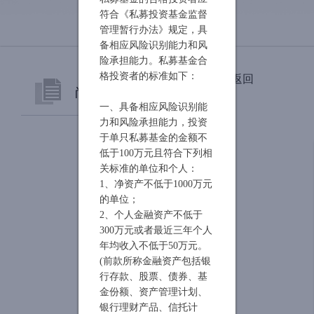
符合《私募投资基金监督
管理暂行办法》规定，具
备相应风险识别能力和风
险承担能力。私募基金合
返回
格投资者的标准如下：
尚雅简介
一、具备相应风险识别能
力和风险承担能力，投资
公司简介
于单只私募基金的金额不
低于100万元且符合下列相
管理团队
关标准的单位和个人：
1、净资产不低于1000万元
的单位；
研究团队
2、个人金融资产不低于
300万元或者最近三年个人
投资理念
年均收入不低于50万元。
(前款所称金融资产包括银
投资流程
行存款、股票、债券、基
金份额、资产管理计划、
风险控制
银行理财产品、信托计